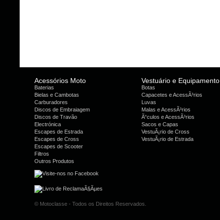
Acessórios Moto
Vestuário e Equipamento
Baterias
Botas
Bielas e Cambotas
Capacetes e AcessÃ³rios
Carburadores
Luvas
Discos de Embraiagem
Malas e AcessÃ³rios
Discos de Travão
Ã“culos e AcessÃ³rios
Electrónica
Sacos e Capas
Escapes de Estrada
VestuÃ¡rio de Cross
Escapes de Cross
VestuÃ¡rio de Estrada
Escapes de Scooter
Filtros
Outros Produtos
© Motoclasse - Todos os Direitos Reservados.