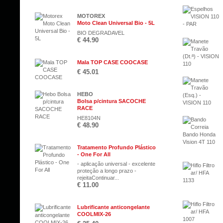
MOTOREX
Moto Clean Universal Bio - 5L
BIO DEGRADAVEL
€ 44.90
Mala TOP CASE COOCASE
€ 45.01
HEBO
Bolsa p/cintura SACOCHE
RACE
HE8104N
€ 48.90
Tratamento Profundo Plástico
- One For All
- aplicação universal - excelente
proteção a longo prazo -
rejeitaContinuar...
€ 11.00
Lubrificante anticongelante
COOLMIX-26