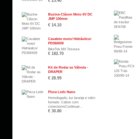
€ 25.40
Buzina-Cláxon Moto 6V DC
JMP 100mm
€ 14.10
Cavalete moto/ Hidráulico/
PDSMX09
BikeTek MX Tesoura
€ 182.70
Kit de Rodar as Válvula -
DRAPER
€ 28.99
Pisca Leds Nano
Homologado, luz laranja e vidro
fumado. Cabos com
conectoresContinuar...
€ 30.80