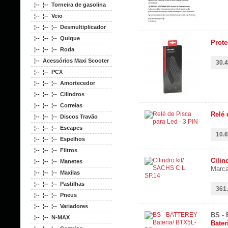
¦-- ¦-- Torneira de gasolina
¦-- ¦-- Veio
¦-- ¦-- ¦-- Desmultiplicador
¦-- ¦-- ¦-- Quique
Prote
¦-- ¦-- ¦-- Roda
¦-- Acessórios Maxi Scooter
30.4
¦-- ¦-- PCX
¦-- ¦-- ¦-- Amortecedor
¦-- ¦-- ¦-- Cilindros
¦-- ¦-- ¦-- Correias
Relé 
¦-- ¦-- ¦-- Discos Travão
¦-- ¦-- ¦-- Escapes
10.6
¦-- ¦-- ¦-- Espelhos
¦-- ¦-- ¦-- Filtros
Cilin
¦-- ¦-- ¦-- Manetes
Marc
¦-- ¦-- ¦-- Maxilas
¦-- ¦-- ¦-- Pastilhas
361.
¦-- ¦-- ¦-- Pneus
¦-- ¦-- ¦-- Variadores
BS -
¦-- ¦-- N-MAX
Bater