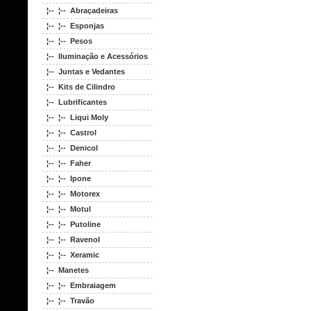
¦-- ¦-- Abraçadeiras
¦-- ¦-- Esponjas
¦-- ¦-- Pesos
¦-- Iluminação e Acessórios
¦-- Juntas e Vedantes
¦-- Kits de Cilindro
¦-- Lubrificantes
¦-- ¦-- Liqui Moly
¦-- ¦-- Castrol
¦-- ¦-- Denicol
¦-- ¦-- Faher
¦-- ¦-- Ipone
¦-- ¦-- Motorex
¦-- ¦-- Motul
¦-- ¦-- Putoline
¦-- ¦-- Ravenol
¦-- ¦-- Xeramic
¦-- Manetes
¦-- ¦-- Embraiagem
¦-- ¦-- Travão