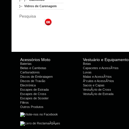
¦-- Vidros de Carenagem
Pesquisa
Acessórios Moto
Vestuário e Equipamento
Baterias
Botas
Bielas e Cambotas
Capacetes e AcessÃ³rios
Carburadores
Luvas
Discos de Embraiagem
Malas e AcessÃ³rios
Discos de Travão
Ã“culos e AcessÃ³rios
Electrónica
Sacos e Capas
Escapes de Estrada
VestuÃ¡rio de Cross
Escapes de Cross
VestuÃ¡rio de Estrada
Escapes de Scooter
Filtros
Outros Produtos