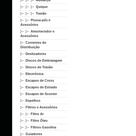
¦-- ¦-- ¦-- Mudança
¦-- ¦-- ¦-- Quique
¦-- ¦-- ¦-- Travão
¦-- ¦-- Pousa-pés e
Acessórios
¦-- ¦-- Amortecedor e
Acessórios
¦-- Correntes de
Distribuição
¦-- Deslizadores
¦-- Discos de Embraiagem
¦-- Discos de Travão
¦-- Electrónica
¦-- Escapes de Cross
¦-- Escapes de Estrada
¦-- Escapes de Scooter
¦-- Espelhos
¦-- Filtros e Acessórios
¦-- ¦-- Filtro Ar
¦-- ¦-- Filtro Óleo
¦-- ¦-- Filtros Gasolina
¦-- Guiadores