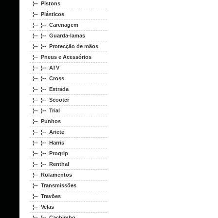
¦-- Pistons
¦-- Plásticos
¦-- ¦-- Carenagem
¦-- ¦-- Guarda-lamas
¦-- ¦-- Protecção de mãos
¦-- Pneus e Acessórios
¦-- ¦-- ATV
¦-- ¦-- Cross
¦-- ¦-- Estrada
¦-- ¦-- Scooter
¦-- ¦-- Trial
¦-- Punhos
¦-- ¦-- Ariete
¦-- ¦-- Harris
¦-- ¦-- Progrip
¦-- ¦-- Renthal
¦-- Rolamentos
¦-- Transmissões
¦-- Travões
¦-- Velas
¦-- ¦-- Cachimbo