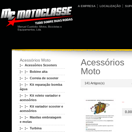
A EMPRESA
LOCALIZAÇÃO
SUP
Acessórios
Acessórios Moto
¦-- Acessórios Scooters
Moto
¦-- ¦-- Bobine alta
¦-- ¦-- Correia de scooter
141 Artigos(s)
¦-- ¦-- Kit reparação bomba
água
¦-- ¦-- Kit roleto variador e
_
acessórios
¦-- ¦-- Kit variador scooter e
acessórios
0.00
¦-- ¦-- Maxilas embraiagem
e molas
¦-- ¦-- Turbina