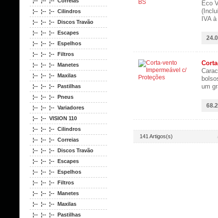
¦-- ¦-- ¦-- Correias
Eco V
(Inclu
¦-- ¦-- ¦-- Cilindros
IVA à
¦-- ¦-- ¦-- Discos Travão
¦-- ¦-- ¦-- Escapes
24.0
¦-- ¦-- ¦-- Espelhos
¦-- ¦-- ¦-- Filtros
Corta
¦-- ¦-- ¦-- Manetes
Carac
¦-- ¦-- ¦-- Maxilas
bolso
um gr
¦-- ¦-- ¦-- Pastilhas
¦-- ¦-- ¦-- Pneus
68.2
¦-- ¦-- ¦-- Variadores
¦-- ¦-- VISION 110
¦-- ¦-- ¦-- Cilindros
141 Artigos(s)
¦-- ¦-- ¦-- Correias
¦-- ¦-- ¦-- Discos Travão
¦-- ¦-- ¦-- Escapes
¦-- ¦-- ¦-- Espelhos
¦-- ¦-- ¦-- Filtros
¦-- ¦-- ¦-- Manetes
¦-- ¦-- ¦-- Maxilas
¦-- ¦-- ¦-- Pastilhas