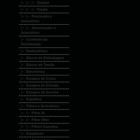
¦-- ¦-- ¦-- Quique
¦-- ¦-- ¦-- Travão
¦-- ¦-- Pousa-pés e
Acessórios
¦-- ¦-- Amortecedor e
Acessórios
¦-- Correntes de
Distribuição
¦-- Deslizadores
¦-- Discos de Embraiagem
¦-- Discos de Travão
¦-- Electrónica
¦-- Escapes de Cross
¦-- Escapes de Estrada
¦-- Escapes de Scooter
¦-- Espelhos
¦-- Filtros e Acessórios
¦-- ¦-- Filtro Ar
¦-- ¦-- Filtro Óleo
¦-- ¦-- Filtros Gasolina
¦-- Guiadores