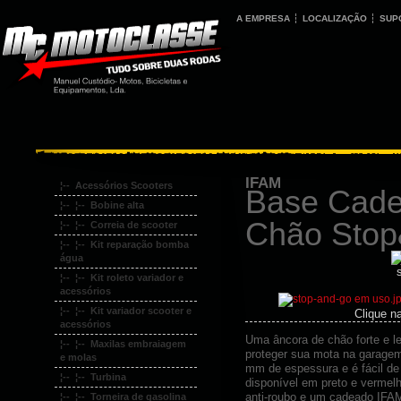
A EMPRESA
LOCALIZAÇÃO
SUP
IFAM
¦-- Acessórios Scooters
Base Cade
¦-- ¦-- Bobine alta
Chão Sto
¦-- ¦-- Correia de scooter
¦-- ¦-- Kit reparação bomba
água
¦-- ¦-- Kit roleto variador e
acessórios
¦-- ¦-- Kit variador scooter e
Clique n
acessórios
Uma âncora de chão forte e l
¦-- ¦-- Maxilas embraiagem
proteger sua mota na garagem
e molas
mm de espessura e é fácil de
¦-- ¦-- Turbina
disponível em preto e verme
anti-roubo e um cadeado IFAM
¦-- ¦-- Torneira de gasolina