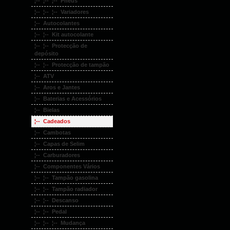
¦-- ¦-- ¦-- Pneus
¦-- ¦-- ¦-- Variadores
¦-- Autocolantes
¦-- ¦-- Kit autocolante
¦-- ¦-- Protecção de
depósito
¦-- ¦-- Protecção de tampão
¦-- ATV
¦-- Aros e Jantes
¦-- Baterias e Acessórios
¦-- Bielas
¦-- Cadeados
¦-- Cambotas
¦-- Capas de Selim
¦-- Carburadores
¦-- Componentes Vários
¦-- ¦-- Tampão gasolina
¦-- ¦-- Tampão radiador
¦-- ¦-- Descanso
¦-- ¦-- Pedal
¦-- ¦-- ¦-- Mudança