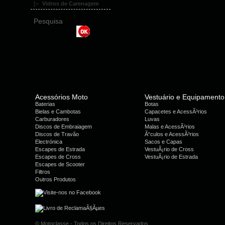
¦-- Vidros de Carenagem
Pesquisa
Acessórios Moto
Vestuário e Equipamento
Baterias
Botas
Bielas e Cambotas
Capacetes e AcessÃ³rios
Carburadores
Luvas
Discos de Embraiagem
Malas e AcessÃ³rios
Discos de Travão
Ã“culos e AcessÃ³rios
Electrónica
Sacos e Capas
Escapes de Estrada
VestuÃ¡rio de Cross
Escapes de Cross
VestuÃ¡rio de Estrada
Escapes de Scooter
Filtros
Outros Produtos
© Motoclasse - Todos os Direitos Reservados.