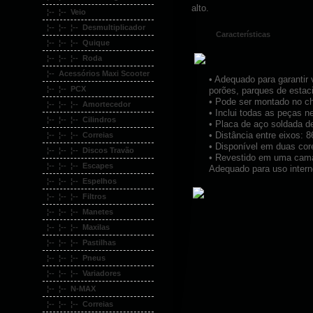
alto.
¦-- ¦-- Veio
¦-- ¦-- ¦-- Desmultiplicador
Características
¦-- ¦-- ¦-- Quique
¦-- ¦-- ¦-- Roda
¦-- Acessórios Maxi Scooter
• Adequado para garantir
¦-- ¦-- PCX
porões, parques de estac
• Pode ser montado no ch
¦-- ¦-- ¦-- Amortecedor
• Inclui todas as peças n
¦-- ¦-- ¦-- Cilindros
• Placa de aço soldada 
• Distância entre eixos: 
¦-- ¦-- ¦-- Correias
• Disponível em duas cor
¦-- ¦-- ¦-- Discos Travão
• Revestido em uma camad
¦-- ¦-- ¦-- Escapes
Adequado para uso intern
¦-- ¦-- ¦-- Espelhos
¦-- ¦-- ¦-- Filtros
¦-- ¦-- ¦-- Manetes
¦-- ¦-- ¦-- Maxilas
¦-- ¦-- ¦-- Pastilhas
¦-- ¦-- ¦-- Pneus
¦-- ¦-- ¦-- Variadores
¦-- ¦-- N-MAX
¦-- ¦-- ¦-- Correias