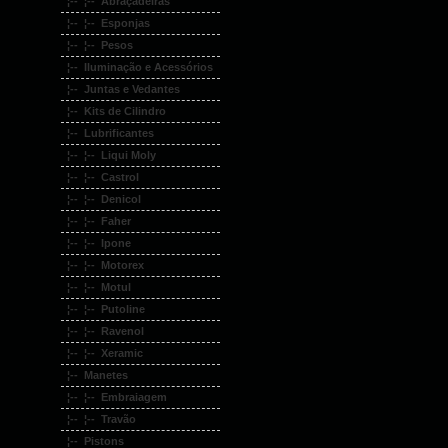
¦-- ¦-- Abraçadeiras
¦-- ¦-- Esponjas
¦-- ¦-- Pesos
¦-- Iluminação e Acessórios
¦-- Juntas e Vedantes
¦-- Kits de Cilindro
¦-- Lubrificantes
¦-- ¦-- Liqui Moly
¦-- ¦-- Castrol
¦-- ¦-- Denicol
¦-- ¦-- Faher
¦-- ¦-- Ipone
¦-- ¦-- Motorex
¦-- ¦-- Motul
¦-- ¦-- Putoline
¦-- ¦-- Ravenol
¦-- ¦-- Xeramic
¦-- Manetes
¦-- ¦-- Embraiagem
¦-- ¦-- Travão
¦-- Pistons