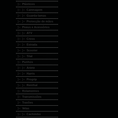
¦-- Plásticos
¦-- ¦-- Carenagem
¦-- ¦-- Guarda-lamas
¦-- ¦-- Protecção de mãos
¦-- Pneus e Acessórios
¦-- ¦-- ATV
¦-- ¦-- Cross
¦-- ¦-- Estrada
¦-- ¦-- Scooter
¦-- ¦-- Trial
¦-- Punhos
¦-- ¦-- Ariete
¦-- ¦-- Harris
¦-- ¦-- Progrip
¦-- ¦-- Renthal
¦-- Rolamentos
¦-- Transmissões
¦-- Travões
¦-- Velas
¦-- ¦-- Cachimbo