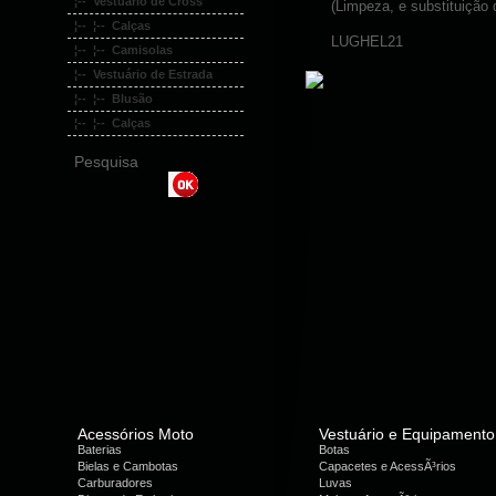
¦-- Vestuário de Cross
(Limpeza, e substituição 
¦-- ¦-- Calças
LUGHEL21
¦-- ¦-- Camisolas
¦-- Vestuário de Estrada
¦-- ¦-- Blusão
¦-- ¦-- Calças
Pesquisa
Acessórios Moto
Vestuário e Equipamento
Baterias
Botas
Bielas e Cambotas
Capacetes e AcessÃ³rios
Carburadores
Luvas