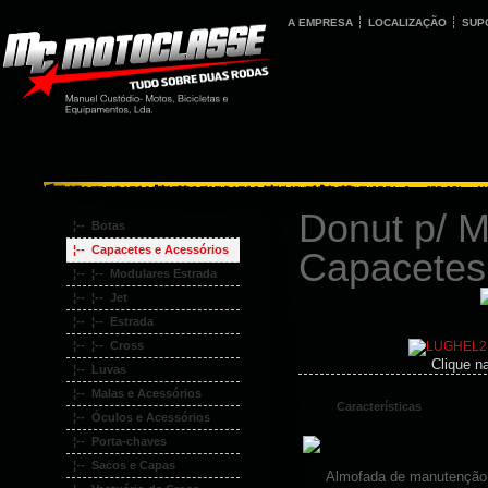
A EMPRESA
LOCALIZAÇÃO
SUP
Donut p/ 
¦-- Botas
¦-- Capacetes e Acessórios
Capacetes
¦-- ¦-- Modulares Estrada
¦-- ¦-- Jet
¦-- ¦-- Estrada
¦-- ¦-- Cross
Clique n
¦-- Luvas
¦-- Malas e Acessórios
Características
¦-- Óculos e Acessórios
¦-- Porta-chaves
¦-- Sacos e Capas
Almofada de manutenção 