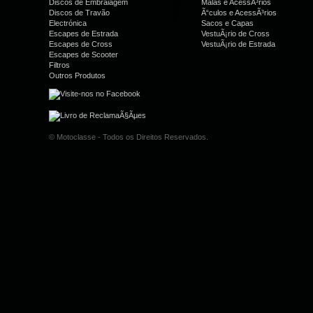
Discos de Embraiagem
Malas e AcessÃ³rios
Discos de Travão
Ã“culos e AcessÃ³rios
Electrónica
Sacos e Capas
Escapes de Estrada
VestuÃ¡rio de Cross
Escapes de Cross
VestuÃ¡rio de Estrada
Escapes de Scooter
Filtros
Outros Produtos
© Motoclasse - Todos os Direitos Reservados.