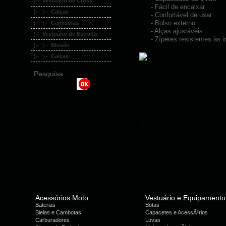
¦-- Vestuário de Cross
- Fácil de encaixar
¦-- ¦-- Calças
- Confortável de usar
- Bolso externo
¦-- ¦-- Camisolas
- Alças ajustáveis
¦-- Vestuário de Estrada
- Zíperes resistentes às 
¦-- ¦-- Blusão
¦-- ¦-- Calças
Pesquisa
Acessórios Moto
Vestuário e Equipamento
Baterias
Botas
Bielas e Cambotas
Capacetes e AcessÃ³rios
Carburadores
Luvas