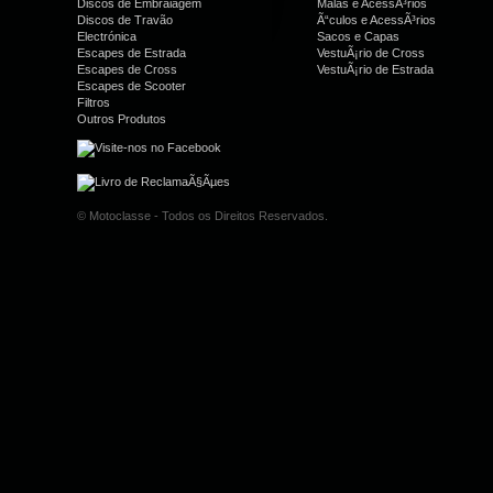
Discos de Embraiagem
Malas e AcessÃ³rios
Discos de Travão
Ã“culos e AcessÃ³rios
Electrónica
Sacos e Capas
Escapes de Estrada
VestuÃ¡rio de Cross
Escapes de Cross
VestuÃ¡rio de Estrada
Escapes de Scooter
Filtros
Outros Produtos
© Motoclasse - Todos os Direitos Reservados.