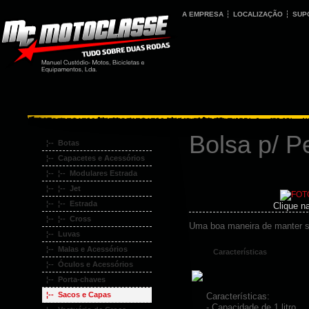
A EMPRESA
LOCALIZAÇÃO
SUP
Bolsa p/ P
¦-- Botas
¦-- Capacetes e Acessórios
¦-- ¦-- Modulares Estrada
¦-- ¦-- Jet
¦-- ¦-- Estrada
Clique n
¦-- ¦-- Cross
Uma boa maneira de manter s
¦-- Luvas
¦-- Malas e Acessórios
Características
¦-- Óculos e Acessórios
¦-- Porta-chaves
¦-- Sacos e Capas
Características:
- Capacidade de 1 litro