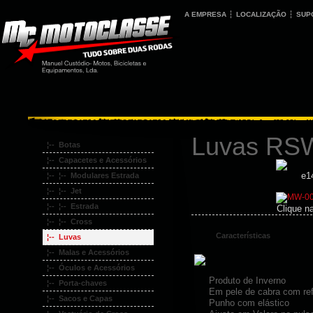
A EMPRESA
LOCALIZAÇÃO
SUP
Luvas RS
¦-- Botas
¦-- Capacetes e Acessórios
¦-- ¦-- Modulares Estrada
¦-- ¦-- Jet
¦-- ¦-- Estrada
Clique n
¦-- ¦-- Cross
Características
¦-- Luvas
¦-- Malas e Acessórios
¦-- Óculos e Acessórios
Produto de Inverno
¦-- Porta-chaves
Em pele de cabra com ref
¦-- Sacos e Capas
Punho com elástico