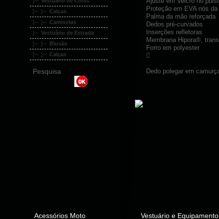
Ajuste em Velcro no puls
¦-- Vestuário de Cross
Proteção em EVA nós da
¦-- ¦-- Calças
Palma da mão reforçada
¦-- ¦-- Camisolas
Dedos pré-curvados
Inserções refletoras
¦-- Vestuário de Estrada
Membrana Hipora®, transp
¦-- ¦-- Blusão
Forro em polyester
¦-- ¦-- Calças

Dedo polegar em camurça 
Pesquisa
Acessórios Moto
Vestuário e Equipamento