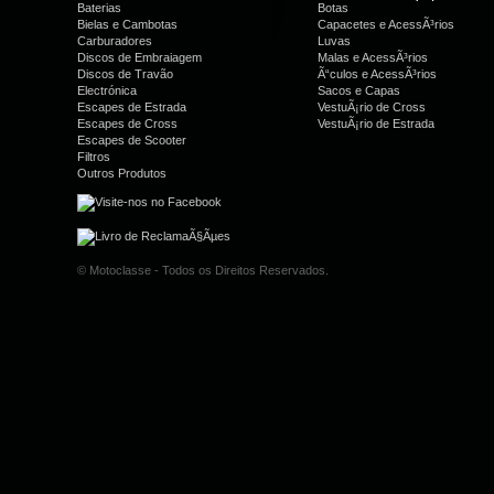
Baterias
Botas
Bielas e Cambotas
Capacetes e AcessÃ³rios
Carburadores
Luvas
Discos de Embraiagem
Malas e AcessÃ³rios
Discos de Travão
Ã“culos e AcessÃ³rios
Electrónica
Sacos e Capas
Escapes de Estrada
VestuÃ¡rio de Cross
Escapes de Cross
VestuÃ¡rio de Estrada
Escapes de Scooter
Filtros
Outros Produtos
© Motoclasse - Todos os Direitos Reservados.