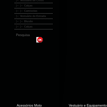
¦-- Vestuário de Cross
¦-- ¦-- Calças
¦-- ¦-- Camisolas
¦-- Vestuário de Estrada
¦-- ¦-- Blusão
¦-- ¦-- Calças
Pesquisa
Acessórios Moto
Vestuário e Equipamento