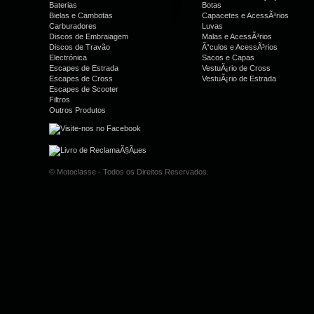
Baterias
Botas
Bielas e Cambotas
Capacetes e AcessÃ³rios
Carburadores
Luvas
Discos de Embraiagem
Malas e AcessÃ³rios
Discos de Travão
Ã“culos e AcessÃ³rios
Electrónica
Sacos e Capas
Escapes de Estrada
VestuÃ¡rio de Cross
Escapes de Cross
VestuÃ¡rio de Estrada
Escapes de Scooter
Filtros
Outros Produtos
© Motoclasse - Todos os Direitos Reservados.