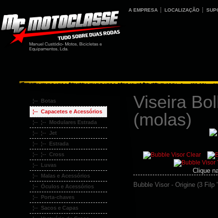
A EMPRESA
LOCALIZAÇÃO
SUP
Viseira Bol
¦-- Botas
¦-- Capacetes e Acessórios
(molas)
¦-- ¦-- Modulares Estrada
¦-- ¦-- Jet
¦-- ¦-- Estrada
¦-- ¦-- Cross
¦-- Luvas
Clique n
¦-- Malas e Acessórios
Bubble Visor - Origine (3 Filp
¦-- Óculos e Acessórios
¦-- Porta-chaves
¦-- Sacos e Capas