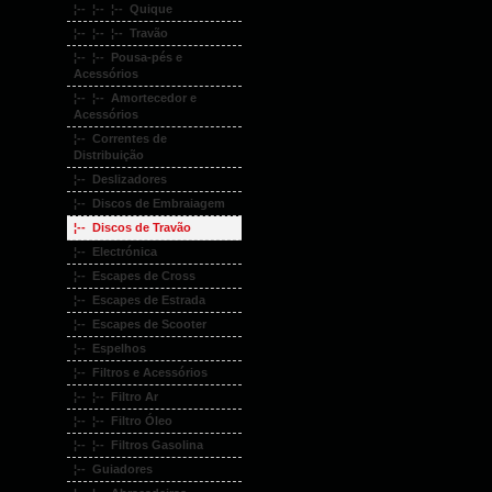
¦-- ¦-- ¦-- Quique
¦-- ¦-- ¦-- Travão
¦-- ¦-- Pousa-pés e
Acessórios
¦-- ¦-- Amortecedor e
Acessórios
¦-- Correntes de
Distribuição
¦-- Deslizadores
¦-- Discos de Embraiagem
¦-- Discos de Travão
¦-- Electrónica
¦-- Escapes de Cross
¦-- Escapes de Estrada
¦-- Escapes de Scooter
¦-- Espelhos
¦-- Filtros e Acessórios
¦-- ¦-- Filtro Ar
¦-- ¦-- Filtro Óleo
¦-- ¦-- Filtros Gasolina
¦-- Guiadores