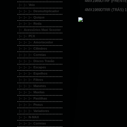
4MX1989DTRF (FRENTE)
¦-- ¦-- Veio
4MX1989DTRR (TRÁS) 1
¦-- ¦-- ¦-- Desmultiplicador
¦-- ¦-- ¦-- Quique
¦-- ¦-- ¦-- Roda
¦-- Acessórios Maxi Scooter
¦-- ¦-- PCX
¦-- ¦-- ¦-- Amortecedor
¦-- ¦-- ¦-- Cilindros
¦-- ¦-- ¦-- Correias
¦-- ¦-- ¦-- Discos Travão
¦-- ¦-- ¦-- Escapes
¦-- ¦-- ¦-- Espelhos
¦-- ¦-- ¦-- Filtros
¦-- ¦-- ¦-- Manetes
¦-- ¦-- ¦-- Maxilas
¦-- ¦-- ¦-- Pastilhas
¦-- ¦-- ¦-- Pneus
¦-- ¦-- ¦-- Variadores
¦-- ¦-- N-MAX
¦-- ¦-- ¦-- Correias