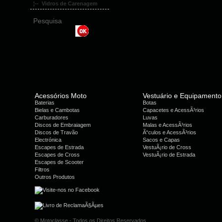
¦-- Vidros de Carenagem
Pesquisa
Acessórios Moto
Vestuário e Equipamento
Baterias
Botas
Bielas e Cambotas
Capacetes e AcessÃ³rios
Carburadores
Luvas
Discos de Embraiagem
Malas e AcessÃ³rios
Discos de Travão
Ã“culos e AcessÃ³rios
Electrónica
Sacos e Capas
Escapes de Estrada
VestuÃ¡rio de Cross
Escapes de Cross
VestuÃ¡rio de Estrada
Escapes de Scooter
Filtros
Outros Produtos
© Motoclasse - Todos os Direitos Reservados.