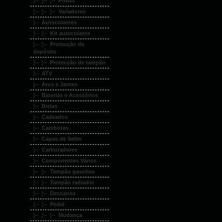
¦-- ¦-- ¦-- Pneus
¦-- ¦-- ¦-- Variadores
¦-- Autocolantes
¦-- ¦-- Kit autocolante
¦-- ¦-- Protecção de
depósito
¦-- ¦-- Protecção de tampão
¦-- ATV
¦-- Aros e Jantes
¦-- Baterias e Acessórios
¦-- Bielas
¦-- Cadeados
¦-- Cambotas
¦-- Capas de Selim
¦-- Carburadores
¦-- Componentes Vários
¦-- ¦-- Tampão gasolina
¦-- ¦-- Tampão radiador
¦-- ¦-- Descanso
¦-- ¦-- Pedal
¦-- ¦-- ¦-- Mudança