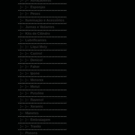
¦-- ¦-- Abraçadeiras
¦-- ¦-- Esponjas
¦-- ¦-- Pesos
¦-- Iluminação e Acessórios
¦-- Juntas e Vedantes
¦-- Kits de Cilindro
¦-- Lubrificantes
¦-- ¦-- Liqui Moly
¦-- ¦-- Castrol
¦-- ¦-- Denicol
¦-- ¦-- Faher
¦-- ¦-- Ipone
¦-- ¦-- Motorex
¦-- ¦-- Motul
¦-- ¦-- Putoline
¦-- ¦-- Ravenol
¦-- ¦-- Xeramic
¦-- Manetes
¦-- ¦-- Embraiagem
¦-- ¦-- Travão
¦-- Pistons