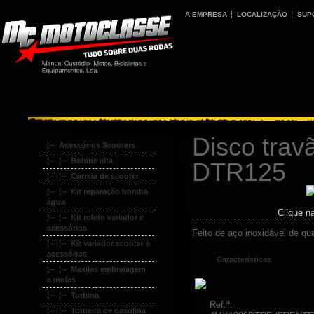
A EMPRESA
LOCALIZAÇÃO
SUP
Disco trav
¦-- Acessórios Scooters
¦-- ¦-- Bobine alta
DTR125
¦-- ¦-- Correia de scooter
¦-- ¦-- Kit reparação bomba
água
Clique n
¦-- ¦-- Kit roleto variador e
acessórios
Feito de aço inoxidável de qu
¦-- ¦-- Kit variador scooter e
acessórios
Características
¦-- ¦-- Maxilas embraiagem
e molas
¦-- ¦-- Turbina
Ref.ª:
¦-- ¦-- Torneira de gasolina