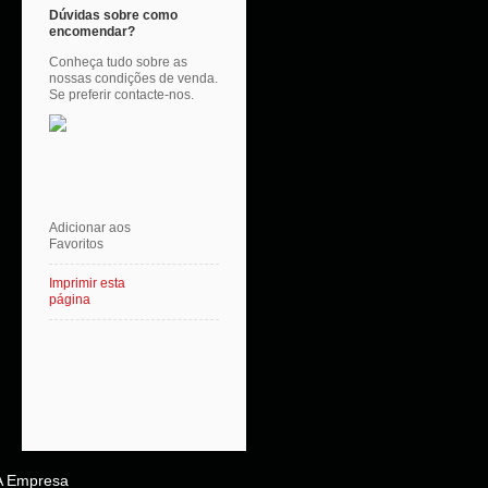
Dúvidas sobre como
encomendar?
Conheça tudo sobre as
nossas condições de venda.
Se preferir contacte-nos.
Adicionar aos
Favoritos
Imprimir esta
página
A Empresa