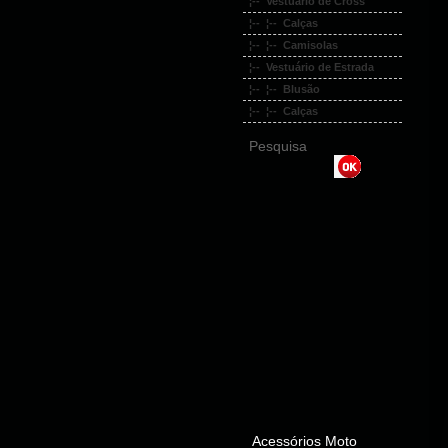
¦-- Vestuário de Cross
¦-- ¦-- Calças
¦-- ¦-- Camisolas
¦-- Vestuário de Estrada
¦-- ¦-- Blusão
¦-- ¦-- Calças
Pesquisa
Acessórios Moto