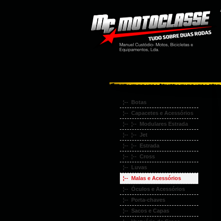
¦-- Botas
¦-- Capacetes e Acessórios
¦-- ¦-- Modulares Estrada
¦-- ¦-- Jet
¦-- ¦-- Estrada
¦-- ¦-- Cross
¦-- Luvas
¦-- Malas e Acessórios
¦-- Óculos e Acessórios
¦-- Porta-chaves
¦-- Sacos e Capas