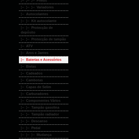
¦-- ¦-- ¦-- Pneus
¦-- ¦-- ¦-- Variadores
¦-- Autocolantes
¦-- ¦-- Kit autocolante
¦-- ¦-- Protecção de
depósito
¦-- ¦-- Protecção de tampão
¦-- ATV
¦-- Aros e Jantes
¦-- Baterias e Acessórios
¦-- Bielas
¦-- Cadeados
¦-- Cambotas
¦-- Capas de Selim
¦-- Carburadores
¦-- Componentes Vários
¦-- ¦-- Tampão gasolina
¦-- ¦-- Tampão radiador
¦-- ¦-- Descanso
¦-- ¦-- Pedal
¦-- ¦-- ¦-- Mudança