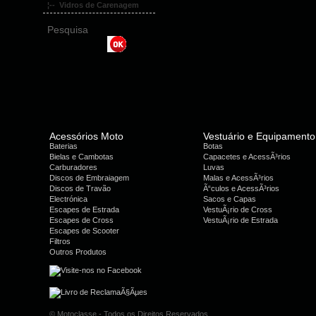
¦-- Vidros de Carenagem
Pesquisa
Acessórios Moto
Vestuário e Equipamento
Baterias
Botas
Bielas e Cambotas
Capacetes e AcessÃ³rios
Carburadores
Luvas
Discos de Embraiagem
Malas e AcessÃ³rios
Discos de Travão
Ã“culos e AcessÃ³rios
Electrónica
Sacos e Capas
Escapes de Estrada
VestuÃ¡rio de Cross
Escapes de Cross
VestuÃ¡rio de Estrada
Escapes de Scooter
Filtros
Outros Produtos
© Motoclasse - Todos os Direitos Reservados.