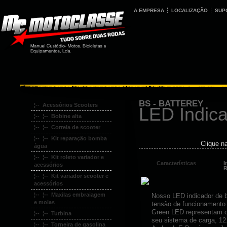
A EMPRESA
LOCALIZAÇÃO
SUP
BS - BATTEREY
¦-- Acessórios Scooters
LED Indica
¦-- ¦-- Bobine alta
¦-- ¦-- Correia de scooter
¦-- ¦-- Kit reparação bomba
Clique n
água
¦-- ¦-- Kit roleto variador e
Características
I
acessórios
R
¦-- ¦-- Kit variador scooter e
acessórios
¦-- ¦-- Maxilas embraiagem
Nosso LED indicador de b
e molas
tensão de funcionamento 
Green LED representam o 
¦-- ¦-- Turbina
seu sistema de carga, 12.
¦-- ¦-- Torneira de gasolina