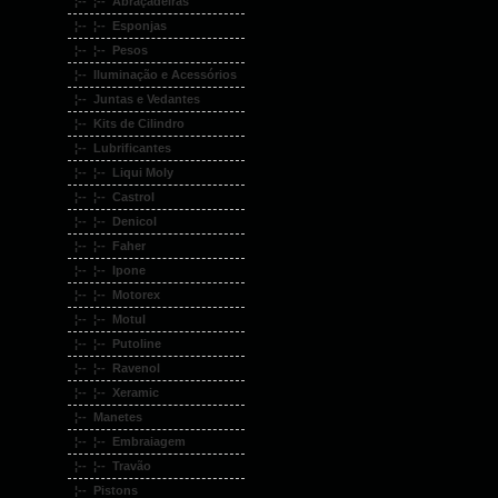
¦-- ¦-- Abraçadeiras
¦-- ¦-- Esponjas
¦-- ¦-- Pesos
¦-- Iluminação e Acessórios
¦-- Juntas e Vedantes
¦-- Kits de Cilindro
¦-- Lubrificantes
¦-- ¦-- Liqui Moly
¦-- ¦-- Castrol
¦-- ¦-- Denicol
¦-- ¦-- Faher
¦-- ¦-- Ipone
¦-- ¦-- Motorex
¦-- ¦-- Motul
¦-- ¦-- Putoline
¦-- ¦-- Ravenol
¦-- ¦-- Xeramic
¦-- Manetes
¦-- ¦-- Embraiagem
¦-- ¦-- Travão
¦-- Pistons