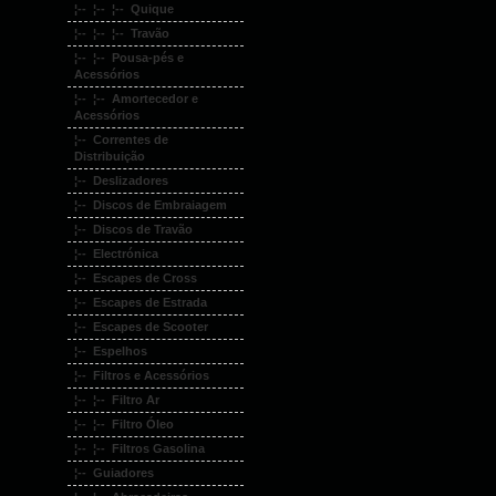
¦-- ¦-- ¦-- Quique
¦-- ¦-- ¦-- Travão
¦-- ¦-- Pousa-pés e
Acessórios
¦-- ¦-- Amortecedor e
Acessórios
¦-- Correntes de
Distribuição
¦-- Deslizadores
¦-- Discos de Embraiagem
¦-- Discos de Travão
¦-- Electrónica
¦-- Escapes de Cross
¦-- Escapes de Estrada
¦-- Escapes de Scooter
¦-- Espelhos
¦-- Filtros e Acessórios
¦-- ¦-- Filtro Ar
¦-- ¦-- Filtro Óleo
¦-- ¦-- Filtros Gasolina
¦-- Guiadores