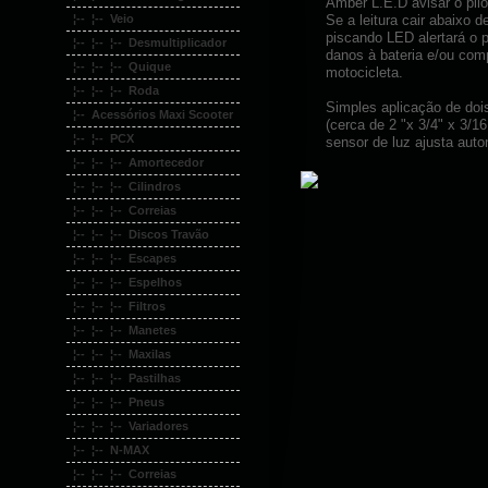
Amber L.E.D avisar o pil
¦-- ¦-- Veio
Se a leitura cair abaixo
piscando LED alertará o p
¦-- ¦-- ¦-- Desmultiplicador
danos à bateria e/ou com
¦-- ¦-- ¦-- Quique
motocicleta.
¦-- ¦-- ¦-- Roda
Simples aplicação de doi
¦-- Acessórios Maxi Scooter
(cerca de 2 "x 3/4" x 3/1
¦-- ¦-- PCX
sensor de luz ajusta aut
¦-- ¦-- ¦-- Amortecedor
¦-- ¦-- ¦-- Cilindros
¦-- ¦-- ¦-- Correias
¦-- ¦-- ¦-- Discos Travão
¦-- ¦-- ¦-- Escapes
¦-- ¦-- ¦-- Espelhos
¦-- ¦-- ¦-- Filtros
¦-- ¦-- ¦-- Manetes
¦-- ¦-- ¦-- Maxilas
¦-- ¦-- ¦-- Pastilhas
¦-- ¦-- ¦-- Pneus
¦-- ¦-- ¦-- Variadores
¦-- ¦-- N-MAX
¦-- ¦-- ¦-- Correias