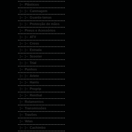
¦-- Plásticos
¦-- ¦-- Carenagem
¦-- ¦-- Guarda-lamas
¦-- ¦-- Protecção de mãos
¦-- Pneus e Acessórios
¦-- ¦-- ATV
¦-- ¦-- Cross
¦-- ¦-- Estrada
¦-- ¦-- Scooter
¦-- ¦-- Trial
¦-- Punhos
¦-- ¦-- Ariete
¦-- ¦-- Harris
¦-- ¦-- Progrip
¦-- ¦-- Renthal
¦-- Rolamentos
¦-- Transmissões
¦-- Travões
¦-- Velas
¦-- ¦-- Cachimbo