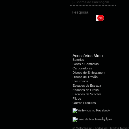
¦-- Vidros de Carenagem
Pesquisa
Acessórios Moto
Baterias
Bielas e Cambotas
Carburadores
Discos de Embraiagem
Discos de Travão
Electrónica
Escapes de Estrada
Escapes de Cross
Escapes de Scooter
Filtros
Outros Produtos
© Motoclasse - Todos os Direitos Rese