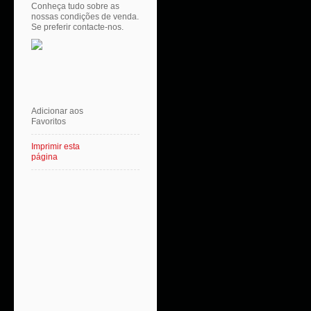
Conheça tudo sobre as
nossas condições de venda.
Se preferir contacte-nos.
Adicionar aos
Favoritos
Imprimir esta
página