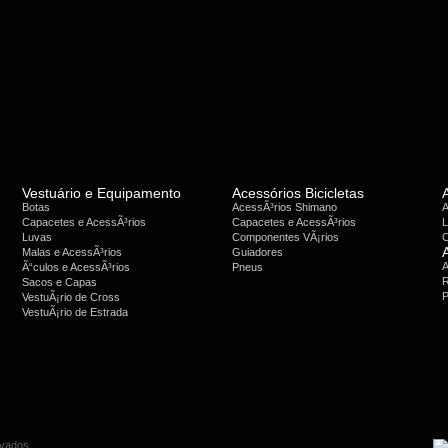
Vestuário e Equipamento
Acessórios Bicicletas
Botas
AcessÃ³rios Shimano
A
Capacetes e AcessÃ³rios
Capacetes e AcessÃ³rios
L
Luvas
Componentes VÃ¡rios
C
Malas e AcessÃ³rios
Guiadores
A
Ã“culos e AcessÃ³rios
Pneus
R
Sacos e Capas
P
VestuÃ¡rio de Cross
VestuÃ¡rio de Estrada
rvados.