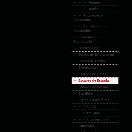
¦-- ¦-- ¦-- Quique
¦-- ¦-- ¦-- Travão
¦-- ¦-- Pousa-pés e
Acessórios
¦-- ¦-- Amortecedor e
Acessórios
¦-- Correntes de
Distribuição
¦-- Deslizadores
¦-- Discos de Embraiagem
¦-- Discos de Travão
¦-- Electrónica
¦-- Escapes de Cross
¦-- Escapes de Estrada
¦-- Escapes de Scooter
¦-- Espelhos
¦-- Filtros e Acessórios
¦-- ¦-- Filtro Ar
¦-- ¦-- Filtro Óleo
¦-- ¦-- Filtros Gasolina
¦-- Guiadores