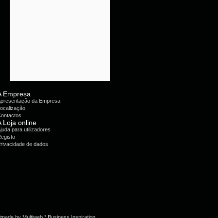
A Empresa
presentação da Empresa
ocalização
ontactos
A Loja online
juda para utilizadores
egisto
rivacidade de dados