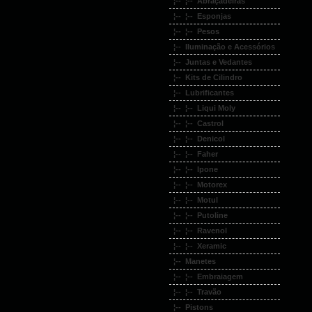
¦-- ¦-- Abraçadeiras
¦-- ¦-- Esponjas
¦-- ¦-- Pesos
¦-- Iluminação e Acessórios
¦-- Juntas e Vedantes
¦-- Kits de Cilindro
¦-- Lubrificantes
¦-- ¦-- Liqui Moly
¦-- ¦-- Castrol
¦-- ¦-- Denicol
¦-- ¦-- Faher
¦-- ¦-- Ipone
¦-- ¦-- Motorex
¦-- ¦-- Motul
¦-- ¦-- Putoline
¦-- ¦-- Ravenol
¦-- ¦-- Xeramic
¦-- Manetes
¦-- ¦-- Embraiagem
¦-- ¦-- Travão
¦-- Pistons