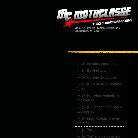
¦-- Acessórios Scooters
¦-- ¦-- Bobine alta
¦-- ¦-- Correia de scooter
¦-- ¦-- Kit reparação bomba
água
¦-- ¦-- Kit roleto variador e
acessórios
¦-- ¦-- Kit variador scooter e
acessórios
¦-- ¦-- Maxilas embraiagem
e molas
¦-- ¦-- Turbina
¦-- ¦-- Torneira de gasolina