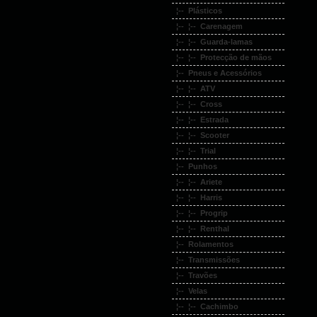
¦-- Plásticos
¦-- ¦-- Carenagem
¦-- ¦-- Guarda-lamas
¦-- ¦-- Protecção de mãos
¦-- Pneus e Acessórios
¦-- ¦-- ATV
¦-- ¦-- Cross
¦-- ¦-- Estrada
¦-- ¦-- Scooter
¦-- ¦-- Trial
¦-- Punhos
¦-- ¦-- Ariete
¦-- ¦-- Harris
¦-- ¦-- Progrip
¦-- ¦-- Renthal
¦-- Rolamentos
¦-- Transmissões
¦-- Travões
¦-- Velas
¦-- ¦-- Cachimbo