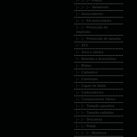
¦-- ¦-- ¦-- Pneus
¦-- ¦-- ¦-- Variadores
¦-- Autocolantes
¦-- ¦-- Kit autocolante
¦-- ¦-- Protecção de
depósito
¦-- ¦-- Protecção de tampão
¦-- ATV
¦-- Aros e Jantes
¦-- Baterias e Acessórios
¦-- Bielas
¦-- Cadeados
¦-- Cambotas
¦-- Capas de Selim
¦-- Carburadores
¦-- Componentes Vários
¦-- ¦-- Tampão gasolina
¦-- ¦-- Tampão radiador
¦-- ¦-- Descanso
¦-- ¦-- Pedal
¦-- ¦-- ¦-- Mudança