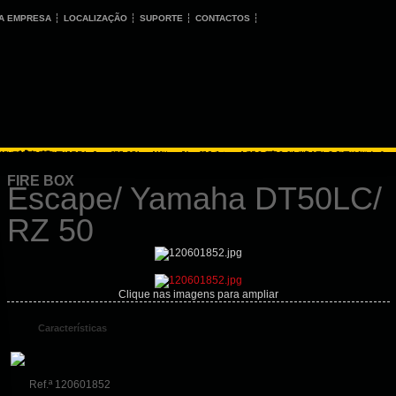
A EMPRESA
LOCALIZAÇÃO
SUPORTE
CONTACTOS
FIRE BOX
Escape/ Yamaha DT50LC/
RZ 50
Clique nas imagens para ampliar
Características
Ref.ª 120601852