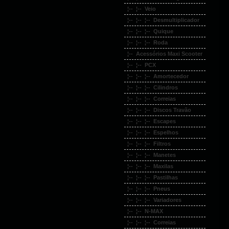
¦-- ¦-- Veio
¦-- ¦-- ¦-- Desmultiplicador
¦-- ¦-- ¦-- Quique
¦-- ¦-- ¦-- Roda
¦-- Acessórios Maxi Scooter
¦-- ¦-- PCX
¦-- ¦-- ¦-- Amortecedor
¦-- ¦-- ¦-- Cilindros
¦-- ¦-- ¦-- Correias
¦-- ¦-- ¦-- Discos Travão
¦-- ¦-- ¦-- Escapes
¦-- ¦-- ¦-- Espelhos
¦-- ¦-- ¦-- Filtros
¦-- ¦-- ¦-- Manetes
¦-- ¦-- ¦-- Maxilas
¦-- ¦-- ¦-- Pastilhas
¦-- ¦-- ¦-- Pneus
¦-- ¦-- ¦-- Variadores
¦-- ¦-- N-MAX
¦-- ¦-- ¦-- Correias