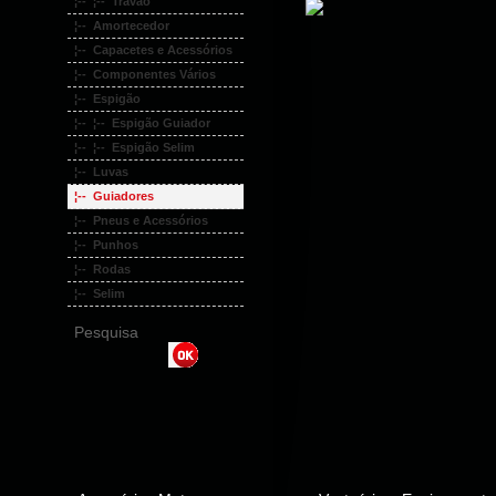
¦-- ¦-- Travão
¦-- Amortecedor
¦-- Capacetes e Acessórios
¦-- Componentes Vários
¦-- Espigão
¦-- ¦-- Espigão Guiador
¦-- ¦-- Espigão Selim
¦-- Luvas
¦-- Guiadores
¦-- Pneus e Acessórios
¦-- Punhos
¦-- Rodas
¦-- Selim
Pesquisa