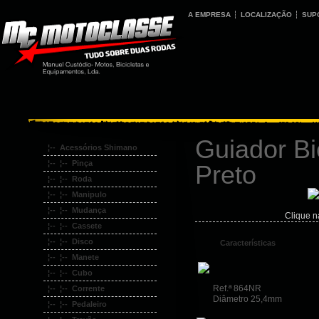
A EMPRESA
LOCALIZAÇÃO
SUP
Guiador Bi
¦-- Acessórios Shimano
¦-- ¦-- Pinça
Preto
¦-- ¦-- Roda
¦-- ¦-- Manipulo
¦-- ¦-- Mudança
Clique n
¦-- ¦-- Cassete
¦-- ¦-- Disco
Características
¦-- ¦-- Manete
¦-- ¦-- Cubo
Ref.ª 864NR
¦-- ¦-- Corrente
Diâmetro 25,4mm
¦-- ¦-- Pedaleiro