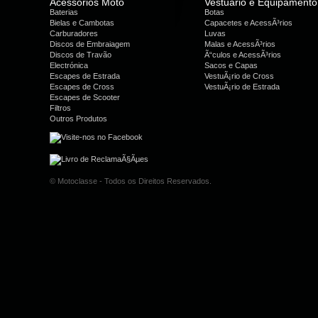
Acessórios Moto
Vestuário e Equipamento
Baterias
Botas
Bielas e Cambotas
Capacetes e AcessÃ³rios
Carburadores
Luvas
Discos de Embraiagem
Malas e AcessÃ³rios
Discos de Travão
Ã“culos e AcessÃ³rios
Electrónica
Sacos e Capas
Escapes de Estrada
VestuÃ¡rio de Cross
Escapes de Cross
VestuÃ¡rio de Estrada
Escapes de Scooter
Filtros
Outros Produtos
© Motoclasse - Todos os Direitos Reservados.