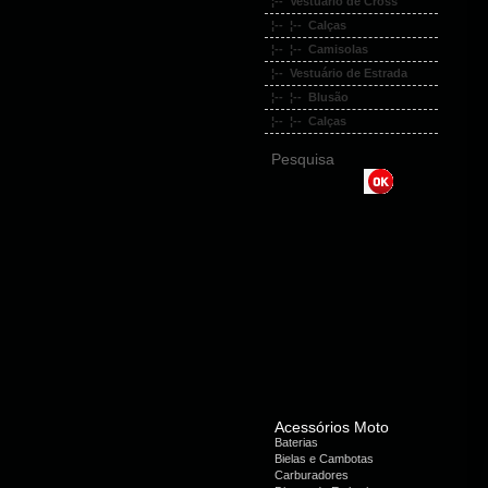
¦-- Vestuário de Cross
¦-- ¦-- Calças
¦-- ¦-- Camisolas
¦-- Vestuário de Estrada
¦-- ¦-- Blusão
¦-- ¦-- Calças
Pesquisa
Acessórios Moto
Baterias
Bielas e Cambotas
Carburadores