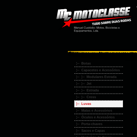
¦-- Botas
¦-- Capacetes e Acessórios
¦-- ¦-- Modulares Estrada
¦-- ¦-- Jet
¦-- ¦-- Estrada
¦-- ¦-- Cross
¦-- Luvas
¦-- Malas e Acessórios
¦-- Óculos e Acessórios
¦-- Porta-chaves
¦-- Sacos e Capas