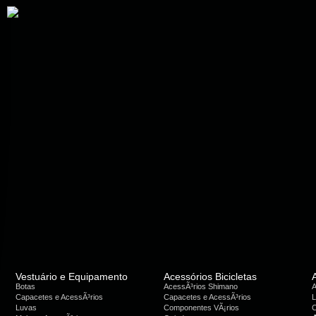
Vestuário e Equipamento
Acessórios Bicicletas
Botas
AcessÃ³rios Shimano
A
Capacetes e AcessÃ³rios
Capacetes e AcessÃ³rios
L
Luvas
Componentes VÃ¡rios
C