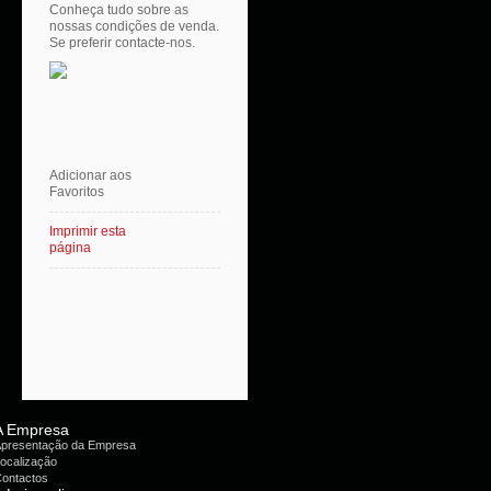
Conheça tudo sobre as
nossas condições de venda.
Se preferir contacte-nos.
Adicionar aos
Favoritos
Imprimir esta
página
A Empresa
presentação da Empresa
ocalização
ontactos