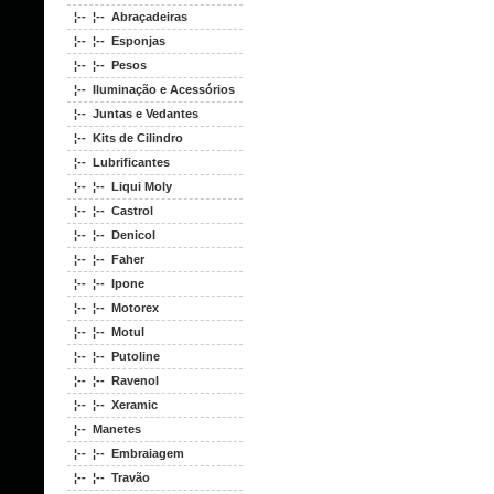
¦-- ¦-- Abraçadeiras
¦-- ¦-- Esponjas
¦-- ¦-- Pesos
¦-- Iluminação e Acessórios
¦-- Juntas e Vedantes
¦-- Kits de Cilindro
¦-- Lubrificantes
¦-- ¦-- Liqui Moly
¦-- ¦-- Castrol
¦-- ¦-- Denicol
¦-- ¦-- Faher
¦-- ¦-- Ipone
¦-- ¦-- Motorex
¦-- ¦-- Motul
¦-- ¦-- Putoline
¦-- ¦-- Ravenol
¦-- ¦-- Xeramic
¦-- Manetes
¦-- ¦-- Embraiagem
¦-- ¦-- Travão