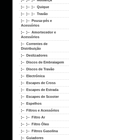
¦-- ¦-- ¦-- Mudança
¦-- ¦-- ¦-- Quique
¦-- ¦-- ¦-- Travão
¦-- ¦-- Pousa-pés e
Acessórios
¦-- ¦-- Amortecedor e
Acessórios
¦-- Correntes de
Distribuição
¦-- Deslizadores
¦-- Discos de Embraiagem
¦-- Discos de Travão
¦-- Electrónica
¦-- Escapes de Cross
¦-- Escapes de Estrada
¦-- Escapes de Scooter
¦-- Espelhos
¦-- Filtros e Acessórios
¦-- ¦-- Filtro Ar
¦-- ¦-- Filtro Óleo
¦-- ¦-- Filtros Gasolina
¦-- Guiadores