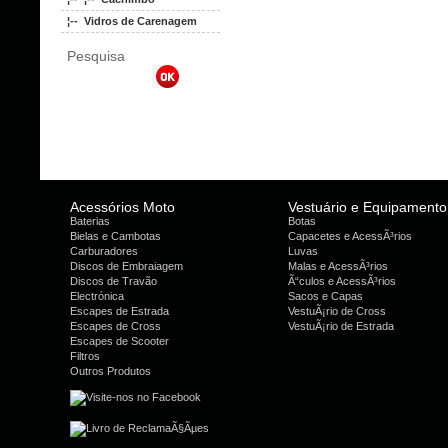
¦-- Vidros de Carenagem
Pesquisa
Acessórios Moto
Vestuário e Equipamento
Baterias
Botas
Bielas e Cambotas
Capacetes e AcessÃ³rios
Carburadores
Luvas
Discos de Embraiagem
Malas e AcessÃ³rios
Discos de Travão
Ã“culos e AcessÃ³rios
Electrónica
Sacos e Capas
Escapes de Estrada
VestuÃ¡rio de Cross
Escapes de Cross
VestuÃ¡rio de Estrada
Escapes de Scooter
Filtros
Outros Produtos