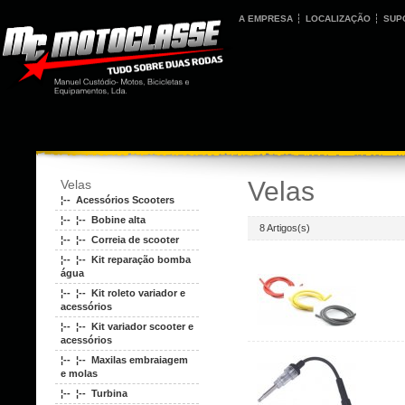
A EMPRESA
LOCALIZAÇÃO
SUP
Velas
Velas
¦-- Acessórios Scooters
¦-- ¦-- Bobine alta
8 Artigos(s)
¦-- ¦-- Correia de scooter
¦-- ¦-- Kit reparação bomba
água
¦-- ¦-- Kit roleto variador e
acessórios
¦-- ¦-- Kit variador scooter e
acessórios
¦-- ¦-- Maxilas embraiagem
e molas
¦-- ¦-- Turbina