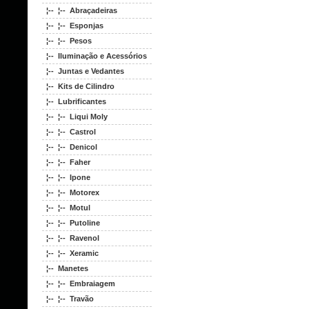
¦-- ¦-- Abraçadeiras
¦-- ¦-- Esponjas
¦-- ¦-- Pesos
¦-- Iluminação e Acessórios
¦-- Juntas e Vedantes
¦-- Kits de Cilindro
¦-- Lubrificantes
¦-- ¦-- Liqui Moly
¦-- ¦-- Castrol
¦-- ¦-- Denicol
¦-- ¦-- Faher
¦-- ¦-- Ipone
¦-- ¦-- Motorex
¦-- ¦-- Motul
¦-- ¦-- Putoline
¦-- ¦-- Ravenol
¦-- ¦-- Xeramic
¦-- Manetes
¦-- ¦-- Embraiagem
¦-- ¦-- Travão