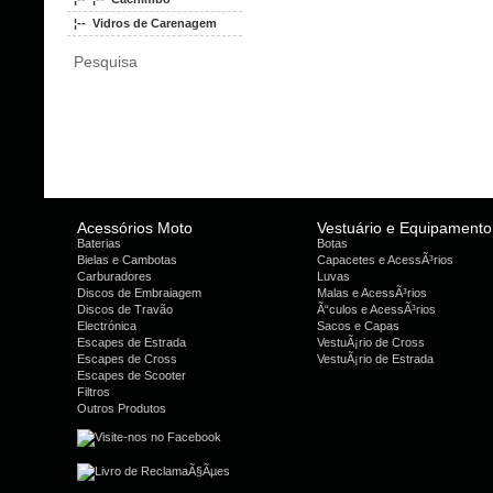
¦-- Vidros de Carenagem
Pesquisa
Acessórios Moto
Vestuário e Equipamento
Baterias
Botas
Bielas e Cambotas
Capacetes e AcessÃ³rios
Carburadores
Luvas
Discos de Embraiagem
Malas e AcessÃ³rios
Discos de Travão
Ã“culos e AcessÃ³rios
Electrónica
Sacos e Capas
Escapes de Estrada
VestuÃ¡rio de Cross
Escapes de Cross
VestuÃ¡rio de Estrada
Escapes de Scooter
Filtros
Outros Produtos