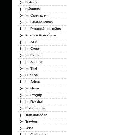
¦-- Pistons
¦-- Plásticos
¦-- ¦-- Carenagem
¦-- ¦-- Guarda-lamas
¦-- ¦-- Protecção de mãos
¦-- Pneus e Acessórios
¦-- ¦-- ATV
¦-- ¦-- Cross
¦-- ¦-- Estrada
¦-- ¦-- Scooter
¦-- ¦-- Trial
¦-- Punhos
¦-- ¦-- Ariete
¦-- ¦-- Harris
¦-- ¦-- Progrip
¦-- ¦-- Renthal
¦-- Rolamentos
¦-- Transmissões
¦-- Travões
¦-- Velas
¦-- ¦-- Cachimbo