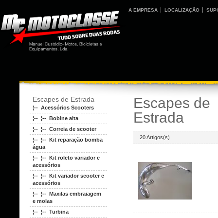
A EMPRESA
LOCALIZAÇÃO
SUP
Escapes de
Escapes de Estrada
¦-- Acessórios Scooters
Estrada
¦-- ¦-- Bobine alta
¦-- ¦-- Correia de scooter
20 Artigos(s)
¦-- ¦-- Kit reparação bomba
água
¦-- ¦-- Kit roleto variador e
acessórios
¦-- ¦-- Kit variador scooter e
acessórios
¦-- ¦-- Maxilas embraiagem
e molas
¦-- ¦-- Turbina