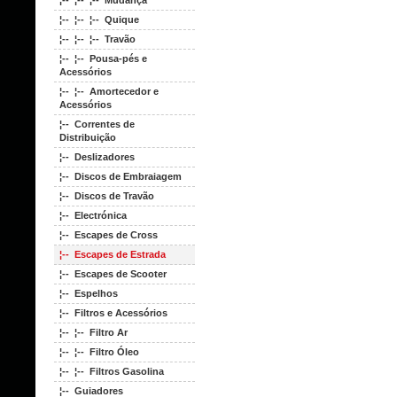
¦-- ¦-- ¦-- Mudança
¦-- ¦-- ¦-- Quique
¦-- ¦-- ¦-- Travão
¦-- ¦-- Pousa-pés e
Acessórios
¦-- ¦-- Amortecedor e
Acessórios
¦-- Correntes de
Distribuição
¦-- Deslizadores
¦-- Discos de Embraiagem
¦-- Discos de Travão
¦-- Electrónica
¦-- Escapes de Cross
¦-- Escapes de Estrada
¦-- Escapes de Scooter
¦-- Espelhos
¦-- Filtros e Acessórios
¦-- ¦-- Filtro Ar
¦-- ¦-- Filtro Óleo
¦-- ¦-- Filtros Gasolina
¦-- Guiadores