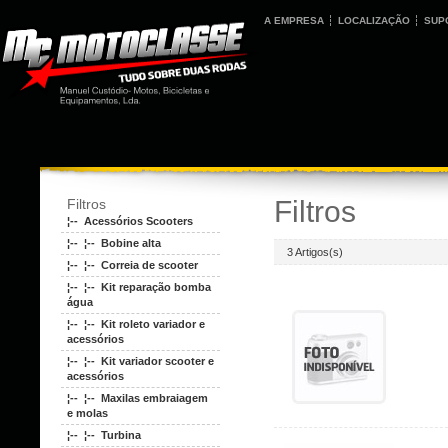
A EMPRESA
LOCALIZAÇÃO
SUP
Filtros
Filtros
¦-- Acessórios Scooters
¦-- ¦-- Bobine alta
3 Artigos(s)
¦-- ¦-- Correia de scooter
¦-- ¦-- Kit reparação bomba
água
¦-- ¦-- Kit roleto variador e
acessórios
¦-- ¦-- Kit variador scooter e
acessórios
¦-- ¦-- Maxilas embraiagem
e molas
¦-- ¦-- Turbina