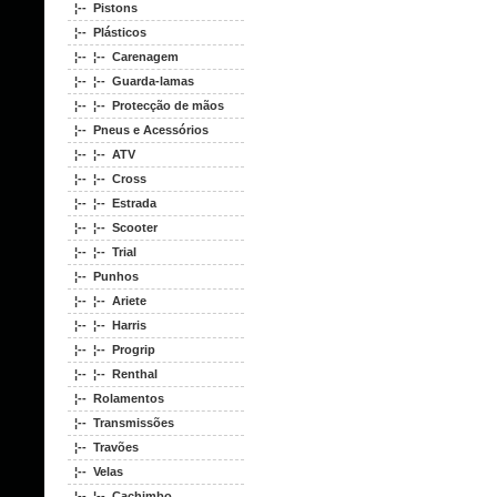
¦-- Pistons
¦-- Plásticos
¦-- ¦-- Carenagem
¦-- ¦-- Guarda-lamas
¦-- ¦-- Protecção de mãos
¦-- Pneus e Acessórios
¦-- ¦-- ATV
¦-- ¦-- Cross
¦-- ¦-- Estrada
¦-- ¦-- Scooter
¦-- ¦-- Trial
¦-- Punhos
¦-- ¦-- Ariete
¦-- ¦-- Harris
¦-- ¦-- Progrip
¦-- ¦-- Renthal
¦-- Rolamentos
¦-- Transmissões
¦-- Travões
¦-- Velas
¦-- ¦-- Cachimbo