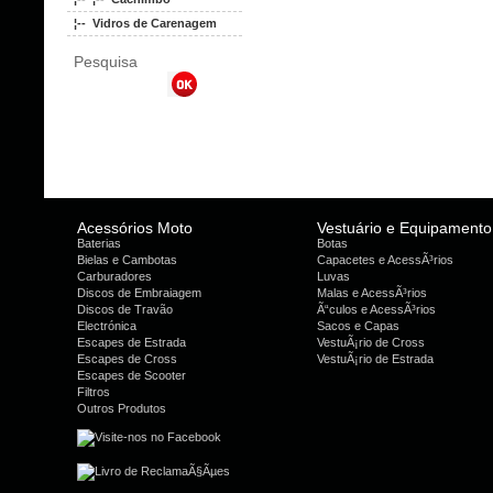
¦-- Vidros de Carenagem
Pesquisa
Acessórios Moto
Vestuário e Equipamento
Baterias
Botas
Bielas e Cambotas
Capacetes e AcessÃ³rios
Carburadores
Luvas
Discos de Embraiagem
Malas e AcessÃ³rios
Discos de Travão
Ã“culos e AcessÃ³rios
Electrónica
Sacos e Capas
Escapes de Estrada
VestuÃ¡rio de Cross
Escapes de Cross
VestuÃ¡rio de Estrada
Escapes de Scooter
Filtros
Outros Produtos