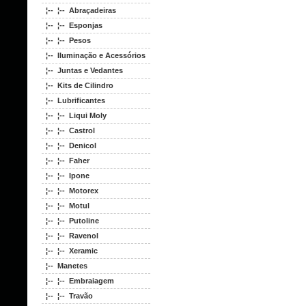
¦-- ¦-- Abraçadeiras
¦-- ¦-- Esponjas
¦-- ¦-- Pesos
¦-- Iluminação e Acessórios
¦-- Juntas e Vedantes
¦-- Kits de Cilindro
¦-- Lubrificantes
¦-- ¦-- Liqui Moly
¦-- ¦-- Castrol
¦-- ¦-- Denicol
¦-- ¦-- Faher
¦-- ¦-- Ipone
¦-- ¦-- Motorex
¦-- ¦-- Motul
¦-- ¦-- Putoline
¦-- ¦-- Ravenol
¦-- ¦-- Xeramic
¦-- Manetes
¦-- ¦-- Embraiagem
¦-- ¦-- Travão