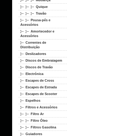
¦-- ¦-- ¦-- Mudança
¦-- ¦-- ¦-- Quique
¦-- ¦-- ¦-- Travão
¦-- ¦-- Pousa-pés e
Acessórios
¦-- ¦-- Amortecedor e
Acessórios
¦-- Correntes de
Distribuição
¦-- Deslizadores
¦-- Discos de Embraiagem
¦-- Discos de Travão
¦-- Electrónica
¦-- Escapes de Cross
¦-- Escapes de Estrada
¦-- Escapes de Scooter
¦-- Espelhos
¦-- Filtros e Acessórios
¦-- ¦-- Filtro Ar
¦-- ¦-- Filtro Óleo
¦-- ¦-- Filtros Gasolina
¦-- Guiadores